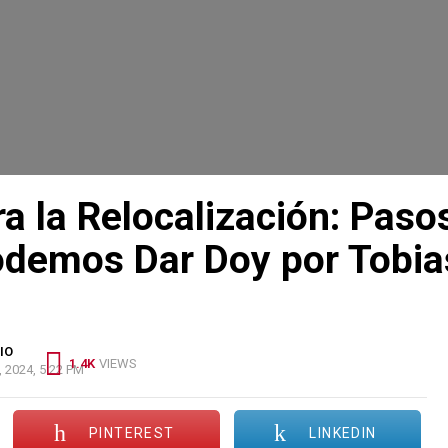
a la Relocalización: Paso
odemos Dar Doy por Tobia
IO
1.4K
VIEWS
2024, 5:22 PM
PINTEREST
LINKEDIN