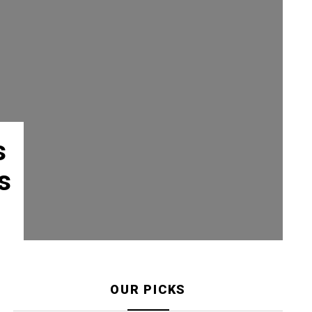
s
s
OUR PICKS