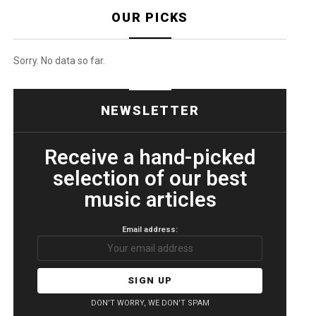
OUR PICKS
Sorry. No data so far.
NEWSLETTER
Receive a hand-picked
selection of our best
music articles
Email address:
DON'T WORRY, WE DON'T SPAM