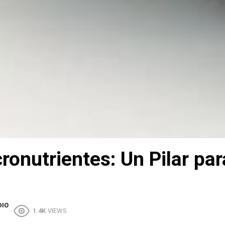
onutrientes: Un Pilar par
DIO
1.4K
VIEWS