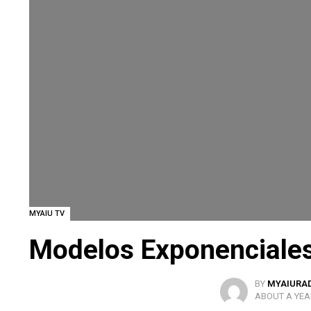
MYAIU TV
Modelos Exponenciales
BY
MYAIURA
ABOUT A YEA