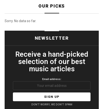
OUR PICKS
Sorry. No data so far.
NEWSLETTER
Receive a hand-picked
selection of our best
music articles
Email address:
DON'T WORRY, WE DON'T SPAM