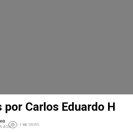
 por Carlos Eduardo H
DIO
1.6K
VIEWS
R AGO