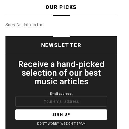
OUR PICKS
Sorry. No data so far.
NEWSLETTER
Receive a hand-picked
selection of our best
music articles
Email address:
DON'T WORRY, WE DON'T SPAM