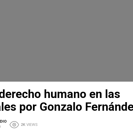
derecho humano en las
ales por Gonzalo Fernánd
DIO
2K
VIEWS
O