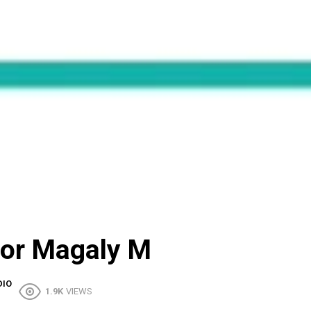
por Magaly M
DIO
1.9K
VIEWS