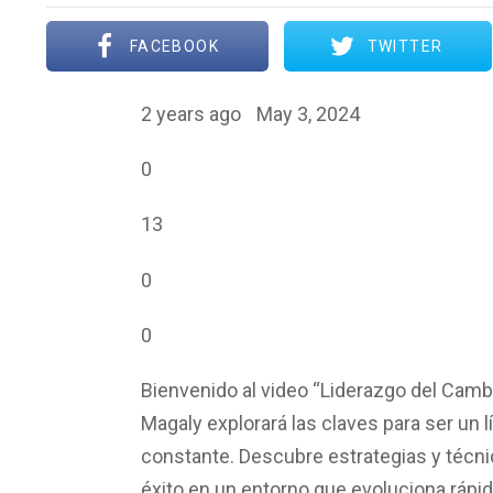
FACEBOOK
TWITTER
2 years ago
May 3, 2024
0
13
0
0
Bienvenido al video “Liderazgo del Camb
Magaly explorará las claves para ser un 
constante. Descubre estrategias y técnica
éxito en un entorno que evoluciona rápi