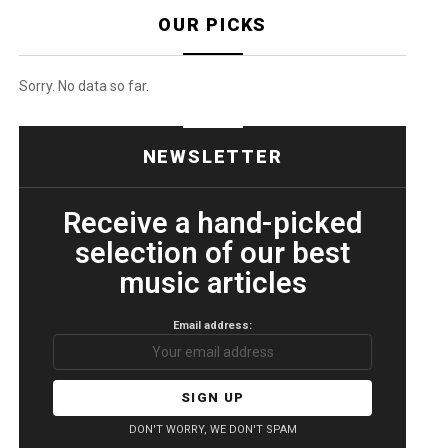
OUR PICKS
Sorry. No data so far.
NEWSLETTER
Receive a hand-picked
selection of our best
music articles
Email address:
DON'T WORRY, WE DON'T SPAM