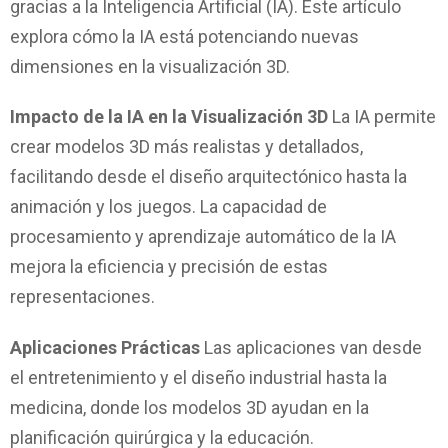
gracias a la Inteligencia Artificial (IA). Este artículo
e
v
explora cómo la IA está potenciando nuevas
o
dimensiones en la visualización 3D.
l
u
Impacto de la IA en la Visualización 3D
La IA permite
c
crear modelos 3D más realistas y detallados,
i
ó
facilitando desde el diseño arquitectónico hasta la
n
animación y los juegos. La capacidad de
d
procesamiento y aprendizaje automático de la IA
e
l
mejora la eficiencia y precisión de estas
a
representaciones.
V
i
Aplicaciones Prácticas
Las aplicaciones van desde
s
el entretenimiento y el diseño industrial hasta la
u
a
medicina, donde los modelos 3D ayudan en la
l
planificación quirúrgica y la educación.