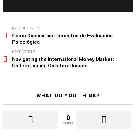
i
c
i
a
l
See
PREVIOUS ARTICLE
more
Cómo Diseñar Instrumentos de Evaluación
Psicológica
NEXT ARTICLE
Navigating the International Money Market:
Understanding Collateral Issues
WHAT DO YOU THINK?
0
points