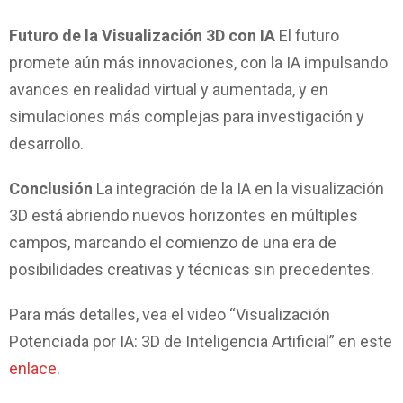
i
z
Futuro de la Visualización 3D con IA
El futuro
a
c
promete aún más innovaciones, con la IA impulsando
i
avances en realidad virtual y aumentada, y en
ó
simulaciones más complejas para investigación y
n
desarrollo.
e
n
3
Conclusión
La integración de la IA en la visualización
D
3D está abriendo nuevos horizontes en múltiples
a
campos, marcando el comienzo de una era de
t
r
posibilidades creativas y técnicas sin precedentes.
a
v
Para más detalles, vea el video “Visualización
é
Potenciada por IA: 3D de Inteligencia Artificial” en este
s
enlace
.
d
e