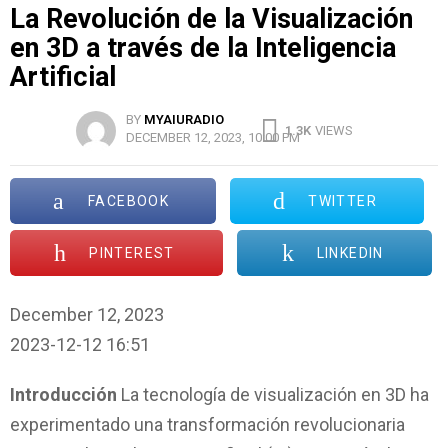
La Revolución de la Visualización
en 3D a través de la Inteligencia
Artificial
BY
MYAIURADIO
1.3K
VIEWS
DECEMBER 12, 2023, 10:00 PM
FACEBOOK
TWITTER
PINTEREST
LINKEDIN
December 12, 2023
2023-12-12 16:51
L
Introducción
La tecnología de visualización en 3D ha
a
experimentado una transformación revolucionaria
R