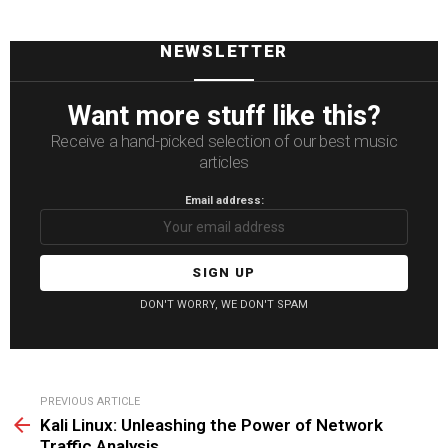
NEWSLETTER
Want more stuff like this?
Receive a hand-picked selection of our best music
articles
Email address:
DON'T WORRY, WE DON'T SPAM
See
PREVIOUS ARTICLE
more
Kali Linux: Unleashing the Power of Network
Traffic Analysis