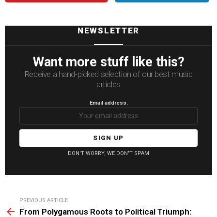
NEWSLETTER
Want more stuff like this?
Receive a hand-picked selection of our best music
articles
Email address:
DON'T WORRY, WE DON'T SPAM
See
PREVIOUS ARTICLE
more
From Polygamous Roots to Political Triumph: