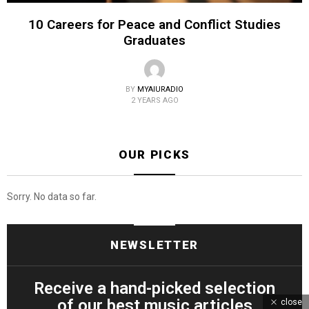
10 Careers for Peace and Conflict Studies
Graduates
BY
MYAIURADIO
2 YEARS AGO
OUR PICKS
Sorry. No data so far.
NEWSLETTER
Receive a hand-picked selection
of our best music articles
close