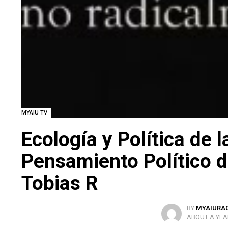
MYAIU TV
Ecología y Política de 
Pensamiento Político d
Tobias R
BY
MYAIURA
ABOUT A YEA