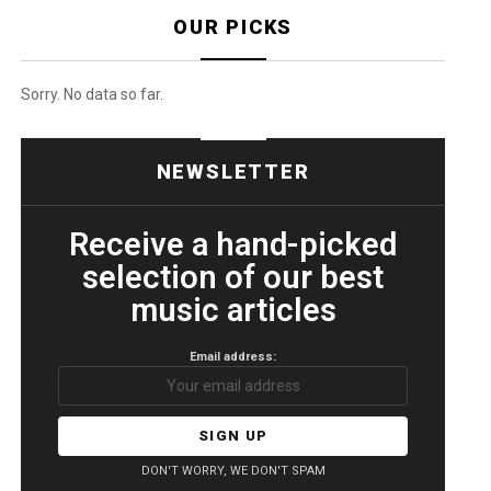
OUR PICKS
Sorry. No data so far.
NEWSLETTER
Receive a hand-picked
selection of our best
music articles
Email address:
DON'T WORRY, WE DON'T SPAM