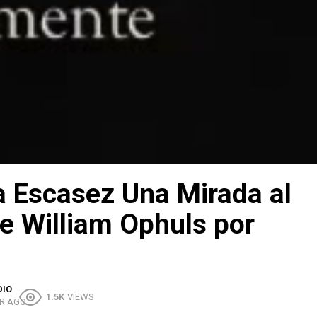
la Escasez Una Mirada al
e William Ophuls por
DIO
1.5K
VIEWS
R AGO