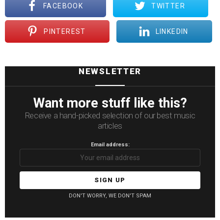
FACEBOOK
TWITTER
PINTEREST
LINKEDIN
NEWSLETTER
Want more stuff like this?
Receive a hand-picked selection of our best music
articles
Email address:
DON'T WORRY, WE DON'T SPAM