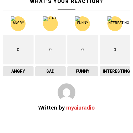
WHAT'S YOUR REACTION?
0
0
0
0
ANGRY
SAD
FUNNY
INTERESTING
Written by
myaiuradio