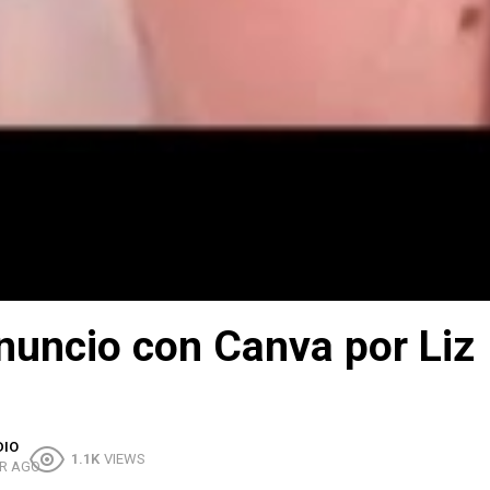
nuncio con Canva por Liz
DIO
1.1K
VIEWS
R AGO