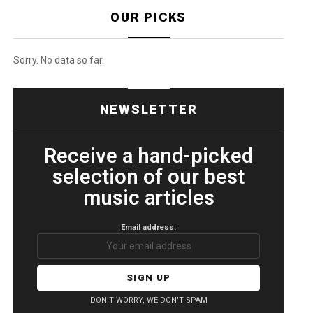
OUR PICKS
Sorry. No data so far.
NEWSLETTER
Receive a hand-picked
selection of our best
music articles
Email address:
DON'T WORRY, WE DON'T SPAM