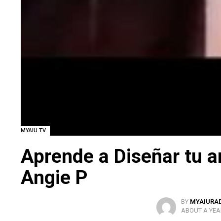
MYAIU TV
Aprende a Diseñar tu a
Angie P
BY
MYAIURA
ABOUT A YEA